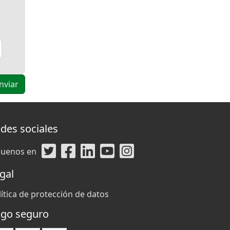
des sociales
guenos en
gal
lítica de protección de datos
go seguro