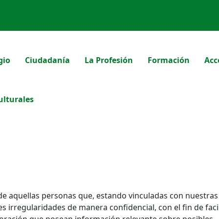
gio
Ciudadanía
La Profesión
Formación
Acc
ulturales
 de aquellas personas que, estando vinculadas con nuestras
s irregularidades de manera confidencial, con el fin de facil
poración que posean información relevante sobre posibles