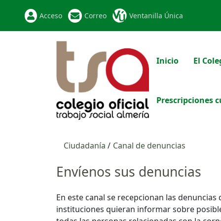
Acceso
Correo
Ventanilla Única
Inicio
El Cole
Prescripciones c
Ciudadanía
Canal de denuncias
Envíenos sus denuncias
En este canal se recepcionan las denuncias
instituciones quieran informar sobre posible
todas las personas relacionadas con la cor